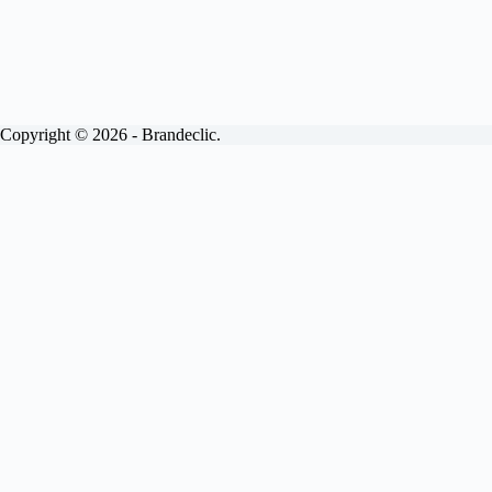
Copyright © 2026 - Brandeclic.
Choisissez votre formule
Abonnements
Devis
Brandeclic
View
Site internet vitrine.
Inclus.
Livraison sous 15 jours
Personnalisé à 100%
Pages illimitées
Mises à jour mensuelles
Maintenance
Interventions sous 48H
Optimisé SEO
100% sécurisé