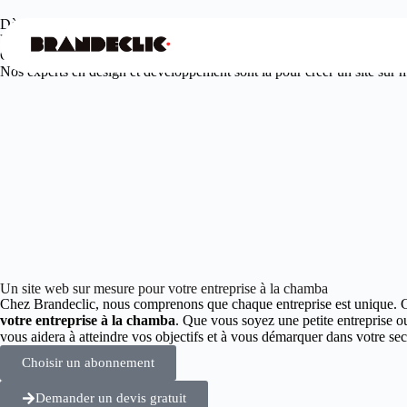
Dès
99€
/mois seulement
Votre agence web design à la chamba
Offrez à votre entreprise une présence en ligne unique et engageante.
Nos experts en design et développement sont là pour créer un site sur me
Un site web sur mesure pour votre entreprise à la chamba
Chez Brandeclic, nous comprenons que chaque entreprise est unique. 
votre entreprise à la chamba
. Que vous soyez une petite entreprise 
vous aidera à atteindre vos objectifs et à vous démarquer dans votre 
Choisir un abonnement
Demander un devis gratuit