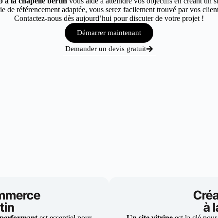
 à la chapelle bertin
vous aide à atteindre vos objectifs en créant un s
e de référencement adaptée, vous serez facilement trouvé par vos clients 
Contactez-nous dès aujourd’hui pour discuter de votre projet !
Démarrer maintenant
Demander un devis gratuit
ommerce
Créa
tin
à 
 performant
est essentiel pour
Un site vitrine
est la clé pour