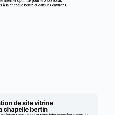
ite internet optimisé pour le SEO local.
à la chapelle bertin et dans les environs.
tion de site vitrine
la chapelle bertin
 renforcer votre image et vous faire connaître auprès de