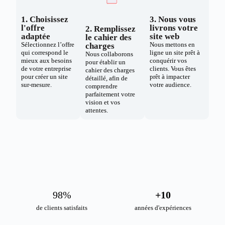
1. Choisissez
3. Nous vous
l'offre
livrons votre
2. Remplissez
adaptée
site web
le cahier des
Sélectionnez l’offre
Nous mettons en
charges
qui correspond le
ligne un site prêt à
Nous collaborons
mieux aux besoins
conquérir vos
pour établir un
de votre entreprise
clients. Vous êtes
cahier des charges
pour créer un site
prêt à impacter
détaillé, afin de
sur-mesure.
votre audience.
comprendre
parfaitement votre
vision et vos
attentes.
98
%
+
10
de clients satisfaits
années d'expériences