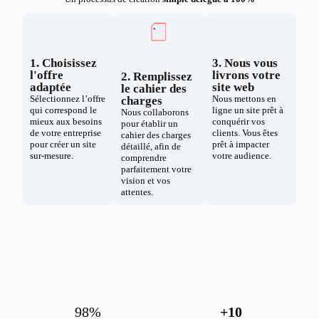
1. Choisissez
3. Nous vous
l'offre
livrons votre
2. Remplissez
adaptée
site web
le cahier des
Sélectionnez l’offre
Nous mettons en
charges
qui correspond le
ligne un site prêt à
Nous collaborons
mieux aux besoins
conquérir vos
pour établir un
de votre entreprise
clients. Vous êtes
cahier des charges
pour créer un site
prêt à impacter
détaillé, afin de
sur-mesure.
votre audience.
comprendre
parfaitement votre
vision et vos
attentes.
98
%
+
10