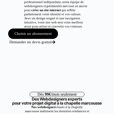
professionnel indépendant, notre équipe de
webdesigners expérimentés met tout en œuvre
pour
créer un site internet
qui reflète
parfaitement votre identité et vos valeurs.
Avec un design soigné et une navigation
intuitive, votre site web sera votre meilleur
atout pour attirer et convertir vos visiteurs.
Choisir un abonnement
Demander un devis gratuit
Dès
99€
/mois seulement
Des Webdesigners experts
pour votre projet digital à la chapelle marcousse
Nos webdesigners
basés à la chapelle
marcousse maîtrisent les dernières tendances et