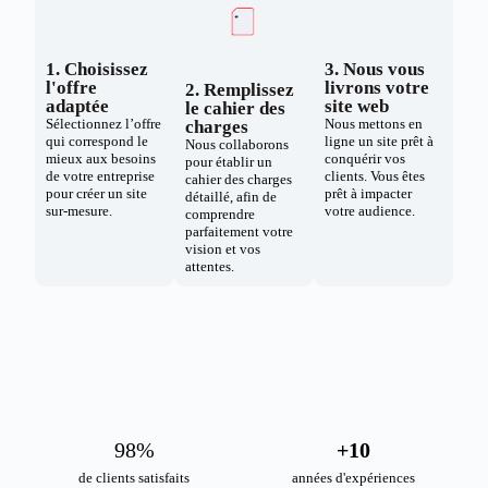
1. Choisissez
3. Nous vous
l'offre
livrons votre
2. Remplissez
adaptée
site web
le cahier des
Sélectionnez l’offre
Nous mettons en
charges
qui correspond le
ligne un site prêt à
Nous collaborons
mieux aux besoins
conquérir vos
pour établir un
de votre entreprise
clients. Vous êtes
cahier des charges
pour créer un site
prêt à impacter
détaillé, afin de
sur-mesure.
votre audience.
comprendre
parfaitement votre
vision et vos
attentes.
98
%
+
10
de clients satisfaits
années d'expériences