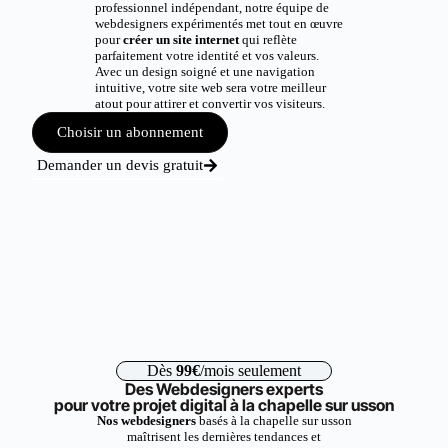
professionnel indépendant, notre équipe de
webdesigners expérimentés met tout en œuvre
pour
créer un site internet
qui reflète
parfaitement votre identité et vos valeurs.
Avec un design soigné et une navigation
intuitive, votre site web sera votre meilleur
atout pour attirer et convertir vos visiteurs.
Choisir un abonnement
Demander un devis gratuit
Dès
99€
/mois seulement
Des Webdesigners experts
pour votre projet digital à la chapelle sur usson
Nos webdesigners
basés à la chapelle sur usson
maîtrisent les dernières tendances et