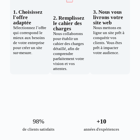
1. Choisissez
3. Nous vous
l'offre
livrons votre
2. Remplissez
adaptée
site web
le cahier des
Sélectionnez l’offre
Nous mettons en
charges
qui correspond le
ligne un site prêt à
Nous collaborons
mieux aux besoins
conquérir vos
pour établir un
de votre entreprise
clients. Vous êtes
cahier des charges
pour créer un site
prêt à impacter
détaillé, afin de
sur-mesure.
votre audience.
comprendre
parfaitement votre
vision et vos
attentes.
98
%
+
10
de clients satisfaits
années d'expériences