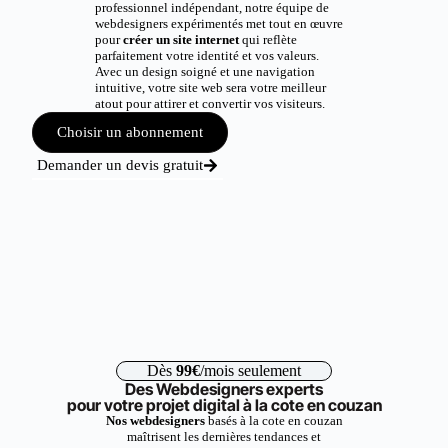
professionnel indépendant, notre équipe de
webdesigners expérimentés met tout en œuvre
pour
créer un site internet
qui reflète
parfaitement votre identité et vos valeurs.
Avec un design soigné et une navigation
intuitive, votre site web sera votre meilleur
atout pour attirer et convertir vos visiteurs.
Choisir un abonnement
Demander un devis gratuit
Dès
99€
/mois seulement
Des Webdesigners experts
pour votre projet digital à la cote en couzan
Nos webdesigners
basés à la cote en couzan
maîtrisent les dernières tendances et