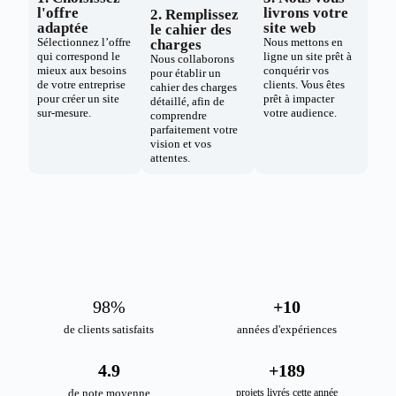
l'offre
livrons votre
2. Remplissez
adaptée
site web
le cahier des
Sélectionnez l’offre
Nous mettons en
charges
qui correspond le
ligne un site prêt à
Nous collaborons
mieux aux besoins
conquérir vos
pour établir un
de votre entreprise
clients. Vous êtes
cahier des charges
pour créer un site
prêt à impacter
détaillé, afin de
sur-mesure.
votre audience.
comprendre
parfaitement votre
vision et vos
attentes.
98
%
+
10
de clients satisfaits
années d'expériences
4.9
+
189
de note moyenne
projets livrés cette année