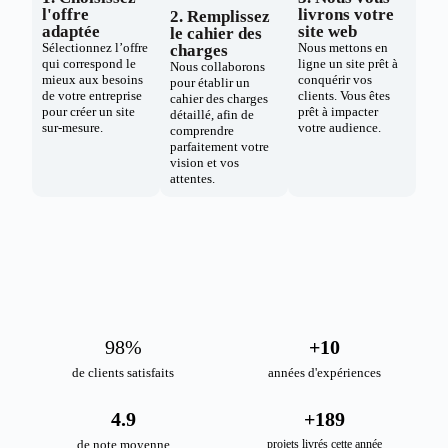
l'offre
livrons votre
2. Remplissez
adaptée
site web
le cahier des
Sélectionnez l’offre
Nous mettons en
charges
qui correspond le
ligne un site prêt à
Nous collaborons
mieux aux besoins
conquérir vos
pour établir un
de votre entreprise
clients. Vous êtes
cahier des charges
pour créer un site
prêt à impacter
détaillé, afin de
sur-mesure.
votre audience.
comprendre
parfaitement votre
vision et vos
attentes.
98
%
+
10
de clients satisfaits
années d'expériences
4.9
+
189
de note moyenne
projets livrés cette année