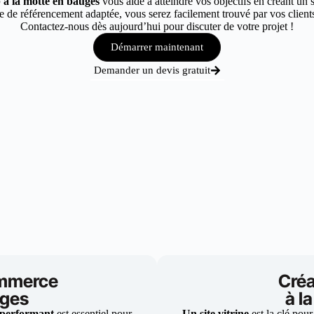
 à la motte en bauges
vous aide à atteindre vos objectifs en créant un 
 de référencement adaptée, vous serez facilement trouvé par vos clients
Contactez-nous dès aujourd’hui pour discuter de votre projet !
Démarrer maintenant
Demander un devis gratuit
ommerce
Créa
uges
à l
 performant
est essentiel pour
Un site vitrine
est la clé pour