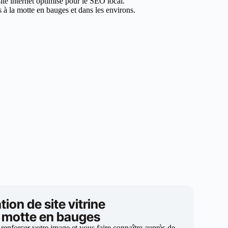
site internet optimisé pour le SEO local.
 à la motte en bauges et dans les environs.
tion de site vitrine
a motte en bauges
 renforcer votre image et vous faire connaître auprès de