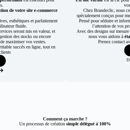
ts.
vos
tion de votre site e-commerce
Chez Brandeclic, nous cr
spécialement conçus pour mett
ves, esthétiques et parfaitement
Pensé pour séduire et informe
lisateur fluide.
l’attention de vos pr
rvices seront mis en valeur, et
Avec des designs sur mesure e
a gestion des stocks ou encore
nous vous aidons à
ét
 de maximiser vos ventes.
Prenez contact av
table succès en ligne, tout en
lients
D
Comment ça marche ?
Un processus de création
simple délégué à 100%