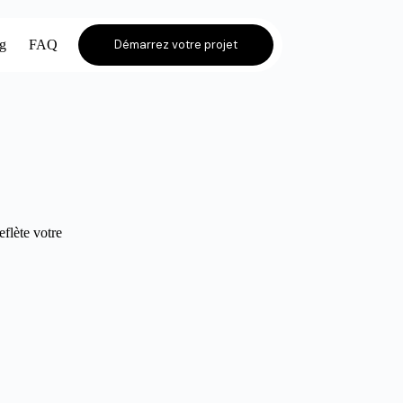
og
FAQ
Démarrez votre projet
eflète votre