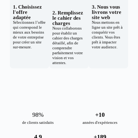
1. Choisissez
3. Nous vous
l'offre
livrons votre
2. Remplissez
adaptée
site web
le cahier des
Sélectionnez l’offre
Nous mettons en
charges
qui correspond le
ligne un site prêt à
Nous collaborons
mieux aux besoins
conquérir vos
pour établir un
de votre entreprise
clients. Vous êtes
cahier des charges
pour créer un site
prêt à impacter
détaillé, afin de
sur-mesure.
votre audience.
comprendre
parfaitement votre
vision et vos
attentes.
98
%
+
10
de clients satisfaits
années d'expériences
4.9
+
189