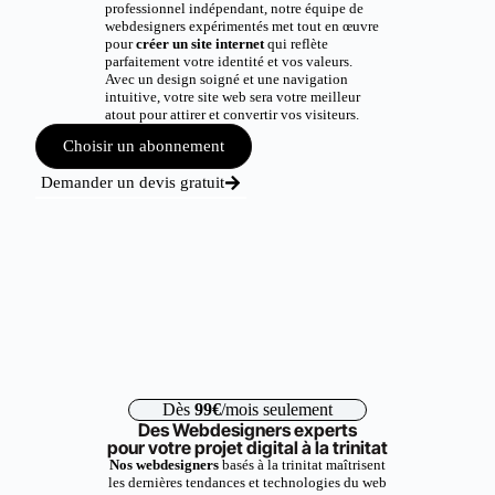
professionnel indépendant, notre équipe de
webdesigners expérimentés met tout en œuvre
pour
créer un site internet
qui reflète
parfaitement votre identité et vos valeurs.
Avec un design soigné et une navigation
intuitive, votre site web sera votre meilleur
atout pour attirer et convertir vos visiteurs.
Choisir un abonnement
Demander un devis gratuit
Dès
99€
/mois seulement
Des Webdesigners experts
pour votre projet digital à la trinitat
Nos webdesigners
basés à la trinitat maîtrisent
les dernières tendances et technologies du web