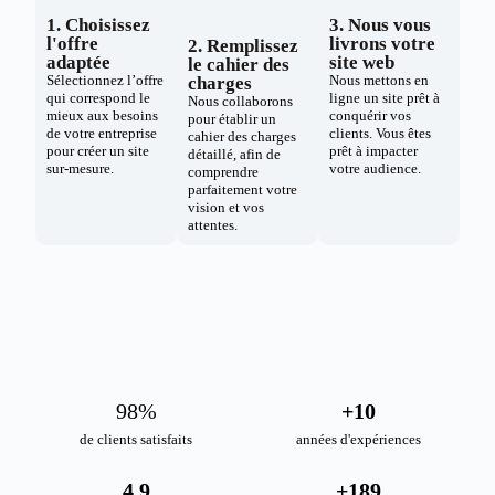
1. Choisissez
3. Nous vous
l'offre
livrons votre
2. Remplissez
adaptée
site web
le cahier des
Sélectionnez l’offre
Nous mettons en
charges
qui correspond le
ligne un site prêt à
Nous collaborons
mieux aux besoins
conquérir vos
pour établir un
de votre entreprise
clients. Vous êtes
cahier des charges
pour créer un site
prêt à impacter
détaillé, afin de
sur-mesure.
votre audience.
comprendre
parfaitement votre
vision et vos
attentes.
98
%
+
10
de clients satisfaits
années d'expériences
4.9
+
189