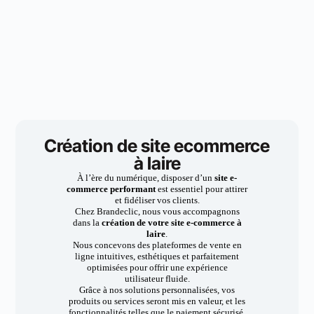
Création de site ecommerce
à laire
À l’ère du numérique, disposer d’un
site e-
commerce performant
est essentiel pour attirer
et fidéliser vos clients.
Chez Brandeclic, nous vous accompagnons
dans la
création de votre site e-commerce à
laire
.
Nous concevons des plateformes de vente en
ligne intuitives, esthétiques et parfaitement
optimisées pour offrir une expérience
utilisateur fluide.
Grâce à nos solutions personnalisées, vos
produits ou services seront mis en valeur, et les
fonctionnalités telles que le paiement sécurisé,