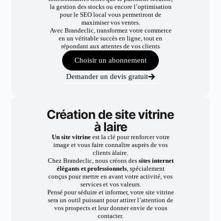
la gestion des stocks ou encore l’optimisation
pour le SEO local vous permettront de
maximiser vos ventes.
Avec Brandeclic, transformez votre commerce
en un véritable succès en ligne, tout en
répondant aux attentes de vos clients
Choisir un abonnement
Demander un devis gratuit
Création de site vitrine
à laire
Un site vitrine
est la clé pour renforcer votre
image et vous faire connaître auprès de vos
clients àlaire.
Chez Brandeclic, nous créons des
sites internet
élégants et professionnels
, spécialement
conçus pour mettre en avant votre activité, vos
services et vos valeurs.
Pensé pour séduire et informer, votre site vitrine
sera un outil puissant pour attirer l’attention de
vos prospects et leur donner envie de vous
contacter.