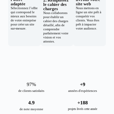
2. Remplissez
adaptée
site web
le cahier des
Sélectionnez l’offre
Nous mettons en
charges
qui correspond le
ligne un site prêt à
Nous collaborons
mieux aux besoins
conquérir vos
pour établir un
de votre entreprise
clients. Vous êtes
cahier des charges
pour créer un site
prêt à impacter
détaillé, afin de
sur-mesure.
votre audience.
comprendre
parfaitement votre
vision et vos
attentes.
98
%
+
10
de clients satisfaits
années d'expériences
4.9
+
189
de note moyenne
projets livrés cette année