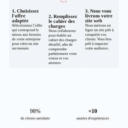
1. Choisissez
3. Nous vous
l'offre
livrons votre
2. Remplissez
adaptée
site web
le cahier des
Sélectionnez l’offre
Nous mettons en
charges
qui correspond le
ligne un site prêt à
Nous collaborons
mieux aux besoins
conquérir vos
pour établir un
de votre entreprise
clients. Vous êtes
cahier des charges
pour créer un site
prêt à impacter
détaillé, afin de
sur-mesure.
votre audience.
comprendre
parfaitement votre
vision et vos
attentes.
98
%
+
10
de clients satisfaits
années d'expériences