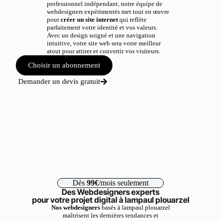
professionnel indépendant, notre équipe de
webdesigners expérimentés met tout en œuvre
pour
créer un site internet
qui reflète
parfaitement votre identité et vos valeurs.
Avec un design soigné et une navigation
intuitive, votre site web sera votre meilleur
atout pour attirer et convertir vos visiteurs.
Choisir un abonnement
Demander un devis gratuit
Dès
99€
/mois seulement
Des Webdesigners experts
pour votre projet digital à lampaul plouarzel
Nos webdesigners
basés à lampaul plouarzel
maîtrisent les dernières tendances et