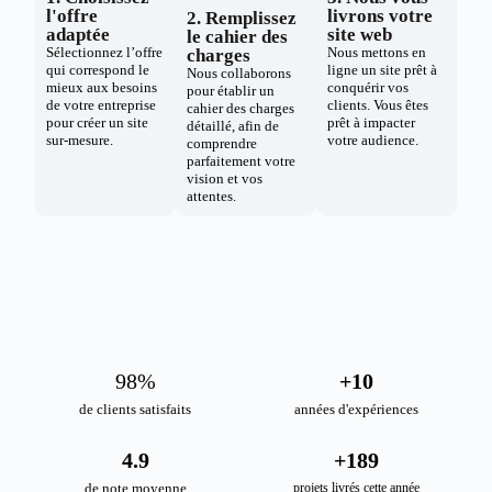
l'offre
livrons votre
2. Remplissez
adaptée
site web
le cahier des
Sélectionnez l’offre
Nous mettons en
charges
qui correspond le
ligne un site prêt à
Nous collaborons
mieux aux besoins
conquérir vos
pour établir un
de votre entreprise
clients. Vous êtes
cahier des charges
pour créer un site
prêt à impacter
détaillé, afin de
sur-mesure.
votre audience.
comprendre
parfaitement votre
vision et vos
attentes.
98
%
+
10
de clients satisfaits
années d'expériences
4.9
+
189
de note moyenne
projets livrés cette année