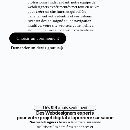
professionnel indépendant, notre équipe de
webdesigners expérimentés met tout en œuvre
pour
créer un site internet
qui reflète
parfaitement votre identité et vos valeurs.
Avec un design soigné et une navigation
intuitive, votre site web sera votre meilleur
atout pour attirer et convertir vos visiteurs.
Choisir un abonnement
Demander un devis gratuit
Dès
99€
/mois seulement
Des Webdesigners experts
pour votre projet digital à laperriere sur saone
Nos webdesigners
basés à laperriere sur saone
maîtrisent les dernières tendances et