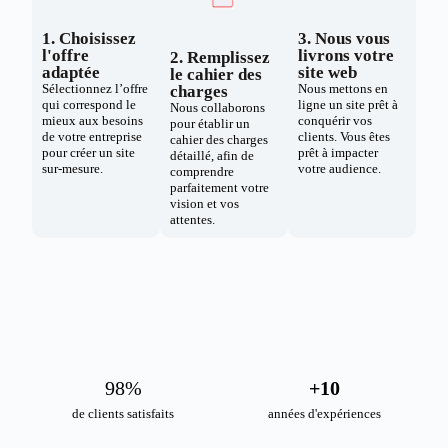
1. Choisissez
3. Nous vous
l'offre
livrons votre
2. Remplissez
adaptée
site web
le cahier des
Sélectionnez l’offre
Nous mettons en
charges
qui correspond le
ligne un site prêt à
Nous collaborons
mieux aux besoins
conquérir vos
pour établir un
de votre entreprise
clients. Vous êtes
cahier des charges
pour créer un site
prêt à impacter
détaillé, afin de
sur-mesure.
votre audience.
comprendre
parfaitement votre
vision et vos
attentes.
98
%
+
10
de clients satisfaits
années d'expériences