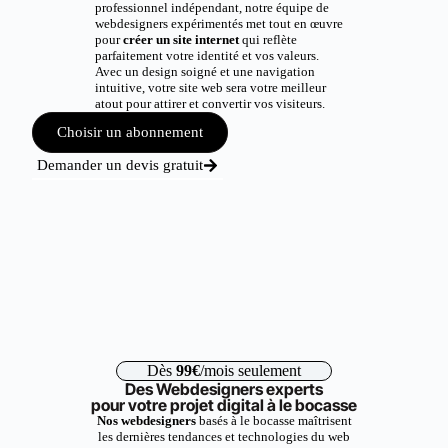
professionnel indépendant, notre équipe de
webdesigners expérimentés met tout en œuvre
pour
créer un site internet
qui reflète
parfaitement votre identité et vos valeurs.
Avec un design soigné et une navigation
intuitive, votre site web sera votre meilleur
atout pour attirer et convertir vos visiteurs.
Choisir un abonnement
Demander un devis gratuit
Dès
99€
/mois seulement
Des Webdesigners experts
pour votre projet digital à le bocasse
Nos webdesigners
basés à le bocasse maîtrisent
les dernières tendances et technologies du web