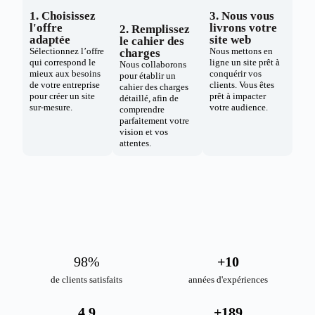
1. Choisissez
3. Nous vous
l'offre
livrons votre
2. Remplissez
adaptée
site web
le cahier des
Sélectionnez l’offre
Nous mettons en
charges
qui correspond le
ligne un site prêt à
Nous collaborons
mieux aux besoins
conquérir vos
pour établir un
de votre entreprise
clients. Vous êtes
cahier des charges
pour créer un site
prêt à impacter
détaillé, afin de
sur-mesure.
votre audience.
comprendre
parfaitement votre
vision et vos
attentes.
98
%
+
10
de clients satisfaits
années d'expériences
4.9
+
189