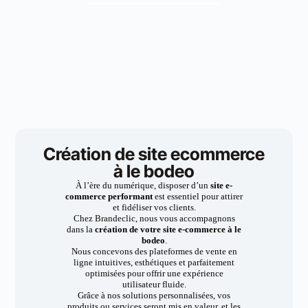
Création de site ecommerce
à le bodeo
À l’ère du numérique, disposer d’un
site e-
commerce performant
est essentiel pour attirer
et fidéliser vos clients.
Chez Brandeclic, nous vous accompagnons
dans la
création de votre site e-commerce à le
bodeo
.
Nous concevons des plateformes de vente en
ligne intuitives, esthétiques et parfaitement
optimisées pour offrir une expérience
utilisateur fluide.
Grâce à nos solutions personnalisées, vos
produits ou services seront mis en valeur, et les