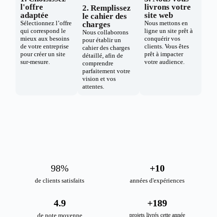
l'offre
livrons votre
2. Remplissez
adaptée
site web
le cahier des
Sélectionnez l’offre
Nous mettons en
charges
qui correspond le
ligne un site prêt à
Nous collaborons
mieux aux besoins
conquérir vos
pour établir un
de votre entreprise
clients. Vous êtes
cahier des charges
pour créer un site
prêt à impacter
détaillé, afin de
sur-mesure.
votre audience.
comprendre
parfaitement votre
vision et vos
attentes.
98
%
+
10
de clients satisfaits
années d'expériences
4.9
+
189
de note moyenne
projets livrés cette année