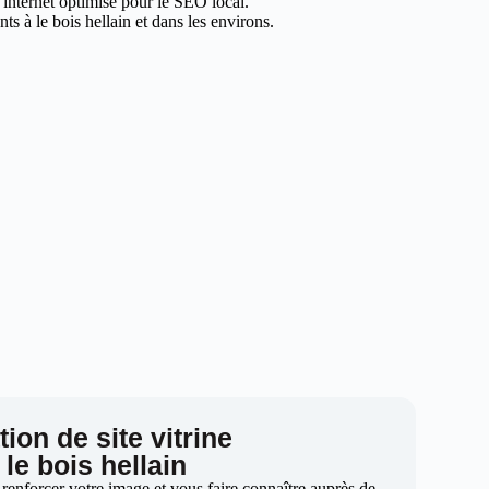
e internet optimisé pour le SEO local.
s à le bois hellain et dans les environs.
ion de site vitrine
 le bois hellain
 renforcer votre image et vous faire connaître auprès de