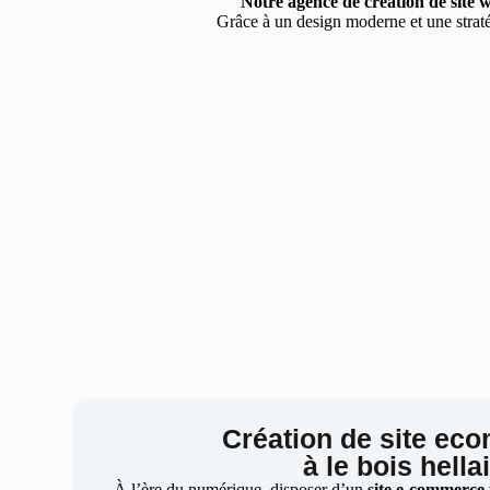
Notre agence de création de site w
Grâce à un design moderne et une stratég
Création de site ec
à le bois hella
À l’ère du numérique, disposer d’un
site e-commerce