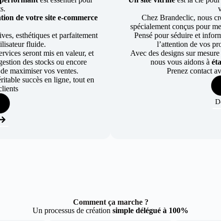
ts.
tion de votre site e-commerce
Chez Brandeclic, nous cr
spécialement conçus pour mett
ves, esthétiques et parfaitement
Pensé pour séduire et informe
lisateur fluide.
l’attention de vos pr
rvices seront mis en valeur, et
Avec des designs sur mesure e
a gestion des stocks ou encore
nous vous aidons à
ét
 de maximiser vos ventes.
Prenez contact av
table succès en ligne, tout en
lients
D
Comment ça marche ?
Un processus de création
simple délégué à 100%