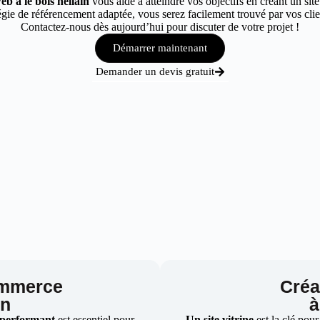
eb à le bois hellain
vous aide à atteindre vos objectifs en créant un sit
ie de référencement adaptée, vous serez facilement trouvé par vos client
Contactez-nous dès aujourd’hui pour discuter de votre projet !
Démarrer maintenant
Demander un devis gratuit
ommerce
Créat
in
à
 performant
est essentiel pour
Un site vitrine
est la clé pour