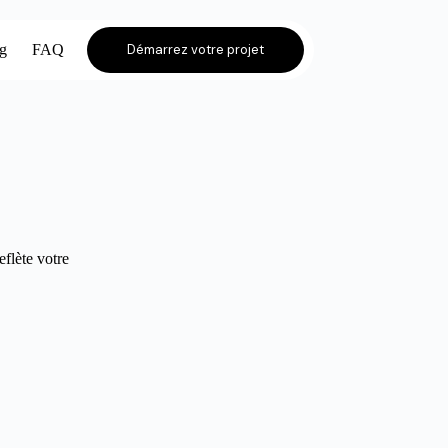
og
FAQ
Démarrez votre projet
eflète votre