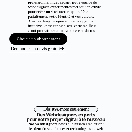
professionnel indépendant, notre équipe de
webdesigners expérimentés met tout en œuvre
pour
créer un site internet
qui reflète
parfaitement votre identité et vos valeurs.
Avec un design soigné et une navigation
intuitive, votre site web sera votre meilleur
atout pour attirer et convertir vos visiteurs.
Choisir un abonnement
Demander un devis gratuit
Dès
99€
/mois seulement
Des Webdesigners experts
pour votre projet digital à le busseau
Nos webdesigners
basés à le busseau maîtrisent
les dernières tendances et technologies du web