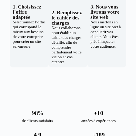
1. Choisissez
3. Nous vous
l'offre
livrons votre
2. Remplissez
adaptée
site web
le cahier des
Sélectionnez l’offre
Nous mettons en
charges
qui correspond le
ligne un site prêt à
Nous collaborons
mieux aux besoins
conquérir vos
pour établir un
de votre entreprise
clients. Vous êtes
cahier des charges
pour créer un site
prêt à impacter
détaillé, afin de
sur-mesure.
votre audience.
comprendre
parfaitement votre
vision et vos
attentes.
98
%
+
10
de clients satisfaits
années d'expériences
4.9
+
189