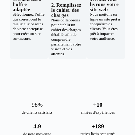
l'offre
livrons votre
2. Remplissez
adaptée
site web
le cahier des
Sélectionnez l’offre
Nous mettons en
charges
qui correspond le
ligne un site prêt à
Nous collaborons
mieux aux besoins
conquérir vos
pour établir un
de votre entreprise
clients. Vous êtes
cahier des charges
pour créer un site
prêt à impacter
détaillé, afin de
sur-mesure.
votre audience.
comprendre
parfaitement votre
vision et vos
attentes.
98
%
+
10
de clients satisfaits
années d'expériences
4.9
+
189
de note moyenne
projets livrés cette année