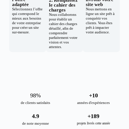
2. Remplissez
adaptée
site web
le cahier des
Sélectionnez l’offre
Nous mettons en
charges
qui correspond le
ligne un site prêt à
Nous collaborons
mieux aux besoins
conquérir vos
pour établir un
de votre entreprise
clients. Vous êtes
cahier des charges
pour créer un site
prêt à impacter
détaillé, afin de
sur-mesure.
votre audience.
comprendre
parfaitement votre
vision et vos
attentes.
98
%
+
10
de clients satisfaits
années d'expériences
4.9
+
189
de note moyenne
projets livrés cette année