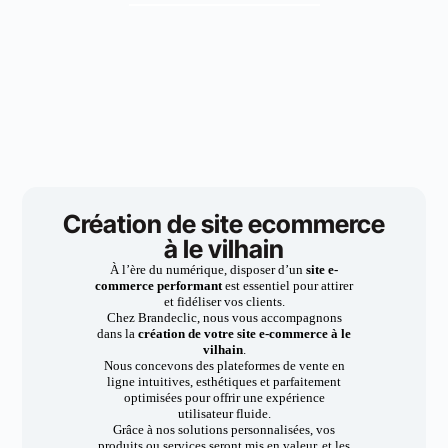
Création de site ecommerce
à le vilhain
À l’ère du numérique, disposer d’un
site e-
commerce performant
est essentiel pour attirer
et fidéliser vos clients.
Chez Brandeclic, nous vous accompagnons
dans la
création de votre site e-commerce à le
vilhain
.
Nous concevons des plateformes de vente en
ligne intuitives, esthétiques et parfaitement
optimisées pour offrir une expérience
utilisateur fluide.
Grâce à nos solutions personnalisées, vos
produits ou services seront mis en valeur, et les