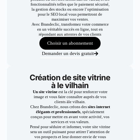
fonctionnalités telles que le paiement sécurisé,
la gestion des stocks ou encore l’optimisation
pour le SEO local vous permettront de
maximiser vos ventes.
Avec Brandeclic, transformez votre commerce
en un véritable succès en ligne, tout en
répondant aux attentes de vos clients
Choisir un abonnement
Demander un devis gratuit
Création de site vitrine
à le vilhain
Un site vitrine
est la clé pour renforcer votre
image et vous faire connaître auprès de vos
clients àle vilhain.
Chez Brandeclic, nous créons des
sites internet
élégants et professionnels
, spécialement
conçus pour mettre en avant votre activité, vos
services et vos valeurs.
Pensé pour séduire et informer, votre site vitrine
sera un outil puissant pour attirer l’attention de
vos prospects et leur donner envie de vous