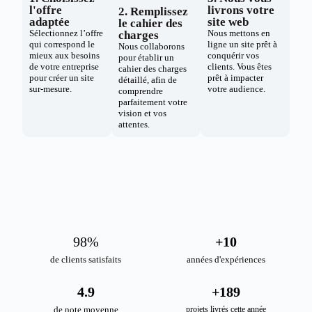
l'offre
livrons votre
2. Remplissez
adaptée
site web
le cahier des
Sélectionnez l’offre
Nous mettons en
charges
qui correspond le
ligne un site prêt à
Nous collaborons
mieux aux besoins
conquérir vos
pour établir un
de votre entreprise
clients. Vous êtes
cahier des charges
pour créer un site
prêt à impacter
détaillé, afin de
sur-mesure.
votre audience.
comprendre
parfaitement votre
vision et vos
attentes.
98
%
+
10
de clients satisfaits
années d'expériences
4.9
+
189
de note moyenne
projets livrés cette année