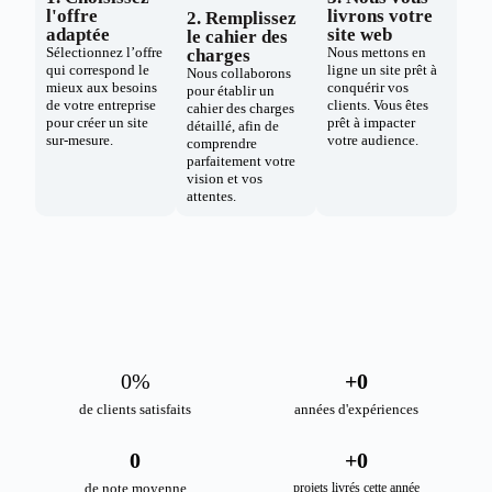
l'offre
livrons votre
2. Remplissez
adaptée
site web
le cahier des
Sélectionnez l’offre
Nous mettons en
charges
qui correspond le
ligne un site prêt à
Nous collaborons
mieux aux besoins
conquérir vos
pour établir un
de votre entreprise
clients. Vous êtes
cahier des charges
pour créer un site
prêt à impacter
détaillé, afin de
sur-mesure.
votre audience.
comprendre
parfaitement votre
vision et vos
attentes.
0
%
+
0
de clients satisfaits
années d'expériences
0
+
0
de note moyenne
projets livrés cette année