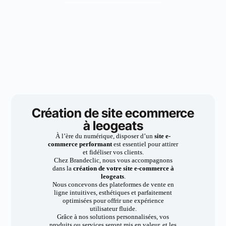
Création de site ecommerce
à leogeats
À l’ère du numérique, disposer d’un
site e-
commerce performant
est essentiel pour attirer
et fidéliser vos clients.
Chez Brandeclic, nous vous accompagnons
dans la
création de votre site e-commerce à
leogeats
.
Nous concevons des plateformes de vente en
ligne intuitives, esthétiques et parfaitement
optimisées pour offrir une expérience
utilisateur fluide.
Grâce à nos solutions personnalisées, vos
produits ou services seront mis en valeur, et les