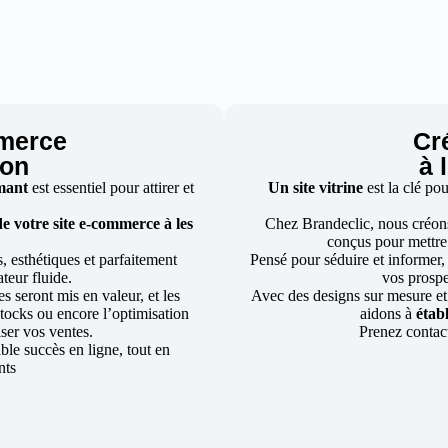
mmerce
Cré
lon
à 
rmant
est essentiel pour attirer et
Un site vitrine
est la clé po
de votre site e-commerce à les
Chez Brandeclic, nous créon
conçus pour mettre 
, esthétiques et parfaitement
Pensé pour séduire et informer, v
ateur fluide.
vos prospe
s seront mis en valeur, et les
Avec des designs sur mesure et
 stocks ou encore l’optimisation
aidons à
étab
ser vos ventes.
Prenez contac
le succès en ligne, tout en
nts