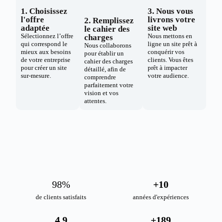
1. Choisissez
3. Nous vous
l'offre
livrons votre
2. Remplissez
adaptée
site web
le cahier des
Sélectionnez l’offre
Nous mettons en
charges
qui correspond le
ligne un site prêt à
Nous collaborons
mieux aux besoins
conquérir vos
pour établir un
de votre entreprise
clients. Vous êtes
cahier des charges
pour créer un site
prêt à impacter
détaillé, afin de
sur-mesure.
votre audience.
comprendre
parfaitement votre
vision et vos
attentes.
98
%
+
10
de clients satisfaits
années d'expériences
4.9
+
189