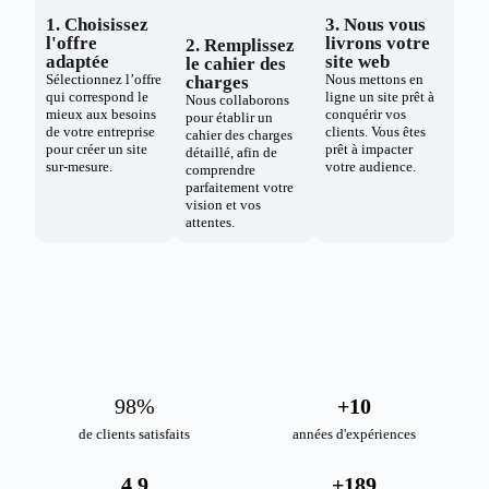
1. Choisissez
3. Nous vous
l'offre
livrons votre
2. Remplissez
adaptée
site web
le cahier des
Sélectionnez l’offre
Nous mettons en
charges
qui correspond le
ligne un site prêt à
Nous collaborons
mieux aux besoins
conquérir vos
pour établir un
de votre entreprise
clients. Vous êtes
cahier des charges
pour créer un site
prêt à impacter
détaillé, afin de
sur-mesure.
votre audience.
comprendre
parfaitement votre
vision et vos
attentes.
98
%
+
10
de clients satisfaits
années d'expériences
4.9
+
189