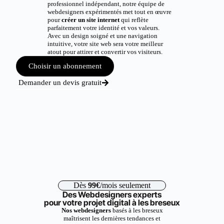
professionnel indépendant, notre équipe de
webdesigners expérimentés met tout en œuvre
pour
créer un site internet
qui reflète
parfaitement votre identité et vos valeurs.
Avec un design soigné et une navigation
intuitive, votre site web sera votre meilleur
atout pour attirer et convertir vos visiteurs.
Choisir un abonnement
Demander un devis gratuit
Dès
99€
/mois seulement
Des Webdesigners experts
pour votre projet digital à les breseux
Nos webdesigners
basés à les breseux
maîtrisent les dernières tendances et