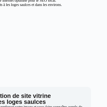
te internet optimisé pour le SEO local.
 à les loges saulces et dans les environs.
ion de site vitrine
les loges saulces
 renforcer votre image et vous faire connaître auprès de