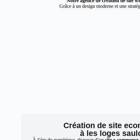
Notre agence de création de site we
Grâce à un design moderne et une stratégi
Création de site ec
à les loges saul
À l’ère du numérique, disposer d’un
site e-commerce