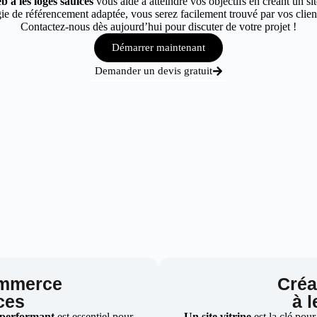
b à les loges saulces
vous aide à atteindre vos objectifs en créant un si
e de référencement adaptée, vous serez facilement trouvé par vos clients
Contactez-nous dès aujourd’hui pour discuter de votre projet !
Démarrer maintenant
Demander un devis gratuit
ommerce
Créat
ces
à 
 performant
est essentiel pour
Un site vitrine
est la clé pour