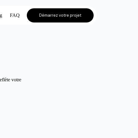
og
FAQ
Démarrez votre projet
eflète votre