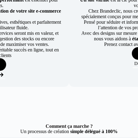
ts.
vo
tion de votre site e-commerce
Chez Brandeclic, nous cr
spécialement conçus pour mett
ves, esthétiques et parfaitement
Pensé pour séduire et informe
lisateur fluide.
l’attention de vos pr
rvices seront mis en valeur, et
Avec des designs sur mesure e
a gestion des stocks ou encore
nous vous aidons à
ét
 de maximiser vos ventes.
Prenez contact av
table succès en ligne, tout en
lients
D
Comment ça marche ?
Un processus de création
simple délégué à 100%