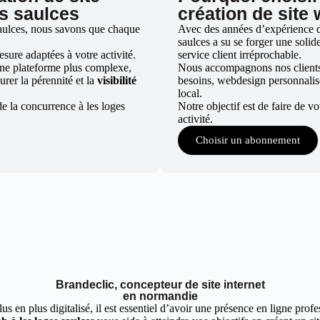
es saulces
création de site
saulces, nous savons que chaque
Avec des années d’expérience dan
saulces a su se forger une solide
ure adaptées à votre activité.
service client irréprochable.
une plateforme plus complexe,
Nous accompagnons nos clients d
urer la pérennité et la
visibilité
besoins, webdesign personnali
local.
e la concurrence à les loges
Notre objectif est de faire de v
activité.
Choisir un abonnement
Brandeclic, concepteur de site internet
en normandie
 en plus digitalisé, il est essentiel d’avoir une présence en ligne profes