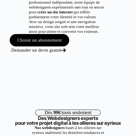
professionnel indépendant, notre équipe de
webdesigners expérimentés met tout en œuvre
pour
créer un site internet
qui reflète
parfaitement votre identité et vos valeurs.
Avec un design soigné et une navigation
intuitive, votre site web sera votre meilleur
atout pour attirer et convertir vos visiteurs.
Choisir un abonnement
Demander un devis gratuit
Dès
99€
/mois seulement
Des Webdesigners experts
pour votre projet digital à les ollieres sur eyrieux
Nos webdesigners
basés à les ollieres sur
eyrieux maîtrisent les dernières tendances et