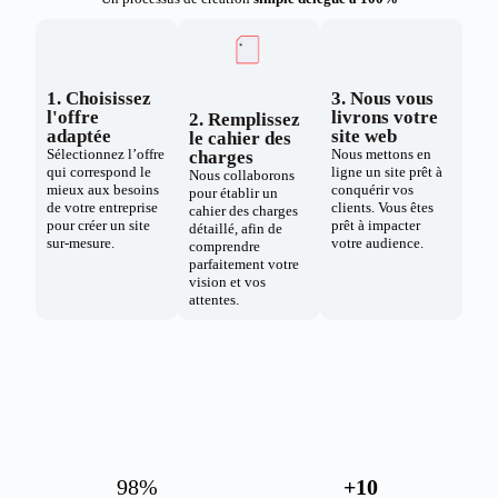
1. Choisissez
3. Nous vous
l'offre
livrons votre
2. Remplissez
adaptée
site web
le cahier des
Sélectionnez l’offre
Nous mettons en
charges
qui correspond le
ligne un site prêt à
Nous collaborons
mieux aux besoins
conquérir vos
pour établir un
de votre entreprise
clients. Vous êtes
cahier des charges
pour créer un site
prêt à impacter
détaillé, afin de
sur-mesure.
votre audience.
comprendre
parfaitement votre
vision et vos
attentes.
98
%
+
10