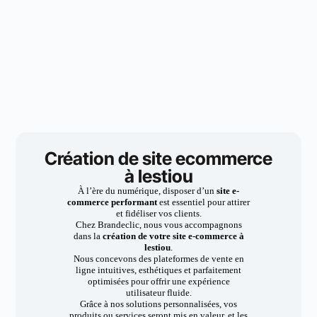
Création de site ecommerce
à lestiou
À l’ère du numérique, disposer d’un
site e-
commerce performant
est essentiel pour attirer
et fidéliser vos clients.
Chez Brandeclic, nous vous accompagnons
dans la
création de votre site e-commerce à
lestiou
.
Nous concevons des plateformes de vente en
ligne intuitives, esthétiques et parfaitement
optimisées pour offrir une expérience
utilisateur fluide.
Grâce à nos solutions personnalisées, vos
produits ou services seront mis en valeur, et les