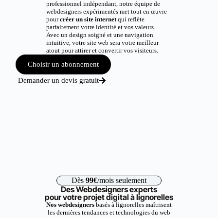
professionnel indépendant, notre équipe de
webdesigners expérimentés met tout en œuvre
pour
créer un site internet
qui reflète
parfaitement votre identité et vos valeurs.
Avec un design soigné et une navigation
intuitive, votre site web sera votre meilleur
atout pour attirer et convertir vos visiteurs.
Choisir un abonnement
Demander un devis gratuit
Dès
99€
/mois seulement
Des Webdesigners experts
pour votre projet digital à lignorelles
Nos webdesigners
basés à lignorelles maîtrisent
les dernières tendances et technologies du web