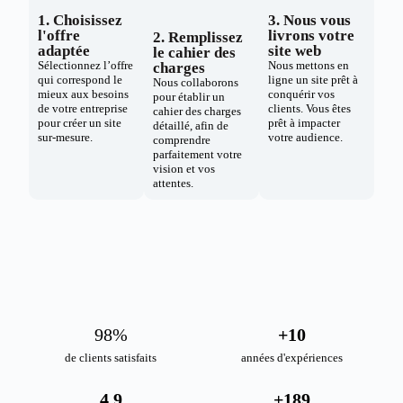
1. Choisissez
3. Nous vous
l'offre
livrons votre
2. Remplissez
adaptée
site web
le cahier des
Sélectionnez l’offre
Nous mettons en
charges
qui correspond le
ligne un site prêt à
Nous collaborons
mieux aux besoins
conquérir vos
pour établir un
de votre entreprise
clients. Vous êtes
cahier des charges
pour créer un site
prêt à impacter
détaillé, afin de
sur-mesure.
votre audience.
comprendre
parfaitement votre
vision et vos
attentes.
98
%
+
10
de clients satisfaits
années d'expériences
4.9
+
189