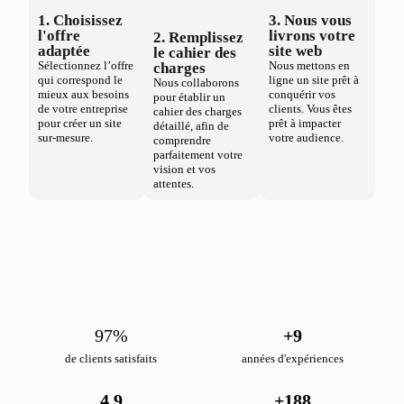
1. Choisissez
3. Nous vous
l'offre
livrons votre
2. Remplissez
adaptée
site web
le cahier des
Sélectionnez l’offre
Nous mettons en
charges
qui correspond le
ligne un site prêt à
Nous collaborons
mieux aux besoins
conquérir vos
pour établir un
de votre entreprise
clients. Vous êtes
cahier des charges
pour créer un site
prêt à impacter
détaillé, afin de
sur-mesure.
votre audience.
comprendre
parfaitement votre
vision et vos
attentes.
98
%
+
10
de clients satisfaits
années d'expériences
4.9
+
189