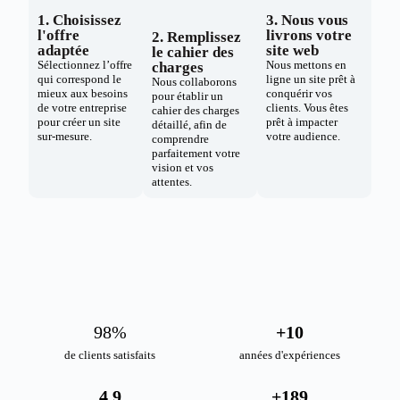
1. Choisissez
3. Nous vous
l'offre
livrons votre
2. Remplissez
adaptée
site web
le cahier des
Sélectionnez l’offre
Nous mettons en
charges
qui correspond le
ligne un site prêt à
Nous collaborons
mieux aux besoins
conquérir vos
pour établir un
de votre entreprise
clients. Vous êtes
cahier des charges
pour créer un site
prêt à impacter
détaillé, afin de
sur-mesure.
votre audience.
comprendre
parfaitement votre
vision et vos
attentes.
98
%
+
10
de clients satisfaits
années d'expériences
4.9
+
189