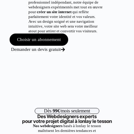
professionnel indépendant, notre équipe de
webdesigners expérimentés met tout en œuvre
pour
créer un site internet
qui reflète
parfaitement votre identité et vos valeurs.
Avec un design soigné et une navigation
intuitive, votre site web sera votre meilleur
atout pour attirer et convertir vos visiteurs.
Choisir un abonnement
Demander un devis gratuit
Dès
99€
/mois seulement
Des Webdesigners experts
pour votre projet digital à lonlay le tesson
Nos webdesigners
basés à lonlay le tesson
maîtrisent les dernières tendances et