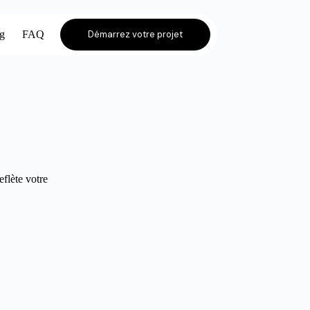
og
FAQ
Démarrez votre projet
eflète votre