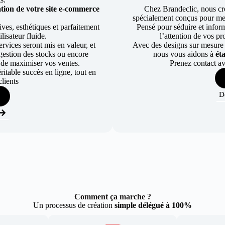
tion de votre site e-commerce
Chez Brandeclic, nous cr
spécialement conçus pour mett
ves, esthétiques et parfaitement
Pensé pour séduire et informe
lisateur fluide.
l’attention de vos pr
rvices seront mis en valeur, et
Avec des designs sur mesure e
a gestion des stocks ou encore
nous vous aidons à
ét
 de maximiser vos ventes.
Prenez contact av
table succès en ligne, tout en
lients
D
Comment ça marche ?
Un processus de création
simple délégué à 100%