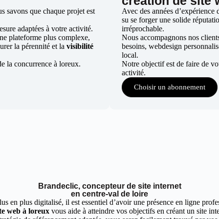
création de site
us savons que chaque projet est
Avec des années d’expérience dan
su se forger une solide réputatio
ure adaptées à votre activité.
irréprochable.
une plateforme plus complexe,
Nous accompagnons nos clients d
urer la pérennité et la
visibilité
besoins, webdesign personnali
local.
de la concurrence à loreux.
Notre objectif est de faire de v
activité.
Choisir un abonnement
Brandeclic, concepteur de site internet
en centre-val de loire
 en plus digitalisé, il est essentiel d’avoir une présence en ligne profes
te web à loreux
vous aide à atteindre vos objectifs en créant un site in