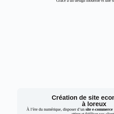
Grâce à un design moderne et une str
Création de site ec
à loreux
À l’ère du numérique, disposer d’un
site e-commerce
attirer et fidéliser vos clien