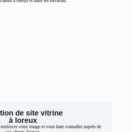
lients à loreux et dans les environs.
ion de site vitrine
à loreux
 renforcer votre image et vous faire connaître auprès de
vos clients àloreux.