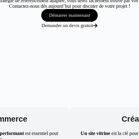
atégie de référencement adaptée, vous serez facilement trouvé par vos c
Contactez-nous dès aujourd’hui pour discuter de votre projet !
Démarrer maintenant
Demander un devis gratuit
ommerce
Créat
 performant
est essentiel pour
Un site vitrine
est la clé pour
ts.