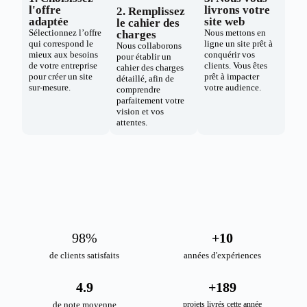
l'offre
livrons votre
2. Remplissez
adaptée
site web
le cahier des
Sélectionnez l’offre
Nous mettons en
charges
qui correspond le
ligne un site prêt à
Nous collaborons
mieux aux besoins
conquérir vos
pour établir un
de votre entreprise
clients. Vous êtes
cahier des charges
pour créer un site
prêt à impacter
détaillé, afin de
sur-mesure.
votre audience.
comprendre
parfaitement votre
vision et vos
attentes.
98
%
+
10
de clients satisfaits
années d'expériences
4.9
+
189
de note moyenne
projets livrés cette année