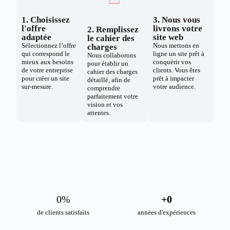
1. Choisissez
3. Nous vous
l'offre
livrons votre
2. Remplissez
adaptée
site web
le cahier des
Sélectionnez l’offre
Nous mettons en
charges
qui correspond le
ligne un site prêt à
Nous collaborons
mieux aux besoins
conquérir vos
pour établir un
de votre entreprise
clients. Vous êtes
cahier des charges
pour créer un site
prêt à impacter
détaillé, afin de
sur-mesure.
votre audience.
comprendre
parfaitement votre
vision et vos
attentes.
0
%
+
0
de clients satisfaits
années d'expériences