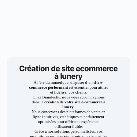
Création de site ecommerce
à lunery
À l’ère du numérique, disposer d’un
site e-
commerce performant
est essentiel pour attirer
et fidéliser vos clients.
Chez Brandeclic, nous vous accompagnons
dans la
création de votre site e-commerce à
lunery
.
Nous concevons des plateformes de vente en
ligne intuitives, esthétiques et parfaitement
optimisées pour offrir une expérience
utilisateur fluide.
Grâce à nos solutions personnalisées, vos
produits ou services seront mis en valeur, et les