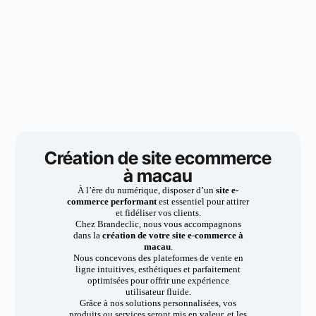
Création de site ecommerce
à macau
À l’ère du numérique, disposer d’un
site e-
commerce performant
est essentiel pour attirer
et fidéliser vos clients.
Chez Brandeclic, nous vous accompagnons
dans la
création de votre site e-commerce à
macau
.
Nous concevons des plateformes de vente en
ligne intuitives, esthétiques et parfaitement
optimisées pour offrir une expérience
utilisateur fluide.
Grâce à nos solutions personnalisées, vos
produits ou services seront mis en valeur, et les