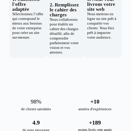
l'offre
livrons votre
2. Remplissez
adaptée
site web
le cahier des
Sélectionnez l’offre
Nous mettons en
charges
qui correspond le
ligne un site prêt à
Nous collaborons
mieux aux besoins
conquérir vos
pour établir un
de votre entreprise
clients. Vous êtes
cahier des charges
pour créer un site
prêt à impacter
détaillé, afin de
sur-mesure.
votre audience.
comprendre
parfaitement votre
vision et vos
attentes.
98
%
+
10
de clients satisfaits
années d'expériences
4.9
+
189
de note moyenne
projets livrés cette année