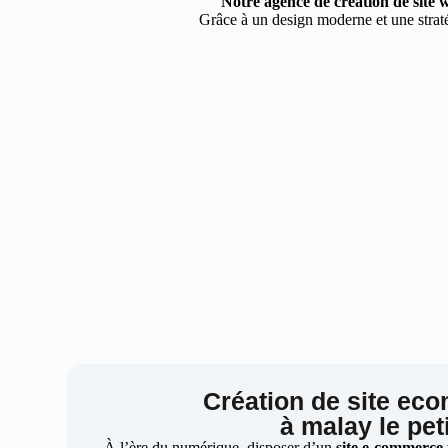
Notre agence de création de site w
Grâce à un design moderne et une stratég
Création de site ec
à malay le peti
À l’ère du numérique, disposer d’un
site e-commerce