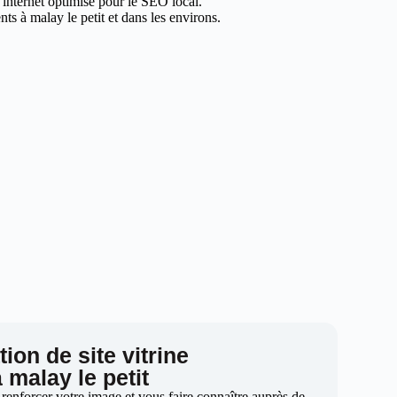
e internet optimisé pour le SEO local.
ts à malay le petit et dans les environs.
ion de site vitrine
à malay le petit
 renforcer votre image et vous faire connaître auprès de