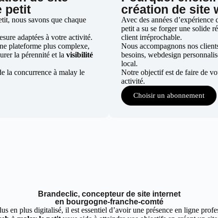
 petit
création de site 
etit, nous savons que chaque
Avec des années d’expérience da
petit a su se forger une solide r
ure adaptées à votre activité.
client irréprochable.
une plateforme plus complexe,
Nous accompagnons nos clients d
urer la pérennité et la
visibilité
besoins, webdesign personnali
local.
de la concurrence à malay le
Notre objectif est de faire de v
activité.
Choisir un abonnement
Brandeclic, concepteur de site internet
en bourgogne-franche-comté
 en plus digitalisé, il est essentiel d’avoir une présence en ligne profes