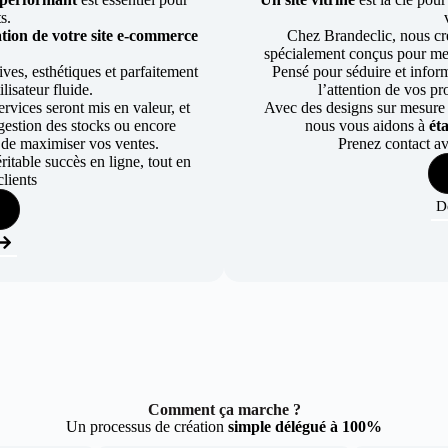
ts.
tion de votre site e-commerce
Chez Brandeclic, nous cr
spécialement conçus pour mett
ves, esthétiques et parfaitement
Pensé pour séduire et informe
lisateur fluide.
l’attention de vos pr
rvices seront mis en valeur, et
Avec des designs sur mesure e
a gestion des stocks ou encore
nous vous aidons à
ét
 de maximiser vos ventes.
Prenez contact av
table succès en ligne, tout en
lients
D
Comment ça marche ?
Un processus de création
simple délégué à 100%