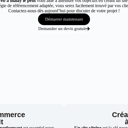
eb à malay le petit
vous aide à atteindre vos objectifs en créant un sit
ie de référencement adaptée, vous serez facilement trouvé par vos clien
Contactez-nous dès aujourd’hui pour discuter de votre projet !
Démarrer maintenant
Demander un devis gratuit
ommerce
Créat
t
 performant
est essentiel pour
Un site vitrine
est la clé pour