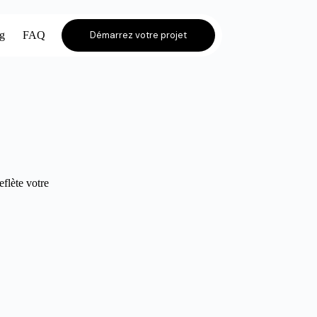
og
FAQ
Démarrez votre projet
eflète votre