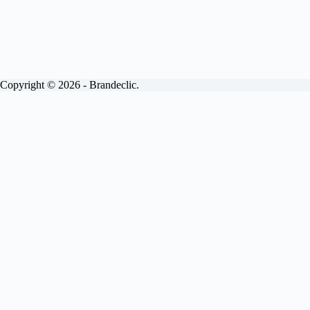
Copyright © 2026 - Brandeclic.
Choisissez votre formule
Abonnements
Devis
Brandeclic
View
Site internet vitrine.
Inclus.
Livraison sous 15 jours
Personnalisé à 100%
Pages illimitées
Mises à jour mensuelles
Maintenance
Interventions sous 48H
Optimisé SEO
100% sécurisé