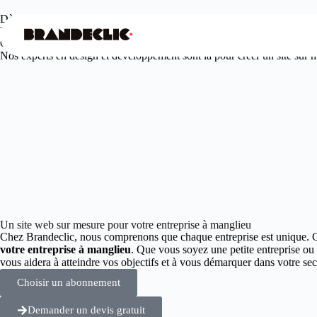
Dès
99€
/mois seulement
Votre agence web design à manglieu
Offrez à votre entreprise une présence en ligne unique et engageante.
Nos experts en design et développement sont là pour créer un site sur me
Un site web sur mesure pour votre entreprise à manglieu
Chez Brandeclic, nous comprenons que chaque entreprise est unique. 
votre entreprise à manglieu
. Que vous soyez une petite entreprise ou
vous aidera à atteindre vos objectifs et à vous démarquer dans votre 
Choisir un abonnement
Demander un devis gratuit