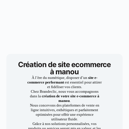
Création de site ecommerce
à manou
À l’ère du numérique, disposer d’un
site e-
commerce performant
est essentiel pour attirer
et fidéliser vos clients.
Chez Brandeclic, nous vous accompagnons
dans la
création de votre site e-commerce à
manou
.
Nous concevons des plateformes de vente en
ligne intuitives, esthétiques et parfaitement
optimisées pour offrir une expérience
utilisateur fluide.
Grâce à nos solutions personnalisées, vos
produits ou services seront mis en valeur, et les