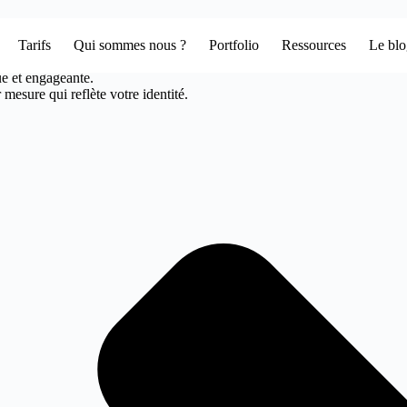
Tarifs
Qui sommes nous ?
Portfolio
Ressources
Le bl
Votre agence web design à marlioz
ue et engageante.
mesure qui reflète votre identité.