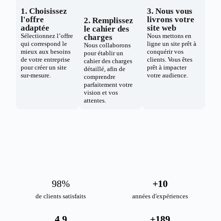
1. Choisissez
3. Nous vous
l'offre
livrons votre
2. Remplissez
adaptée
site web
le cahier des
Sélectionnez l’offre
Nous mettons en
charges
qui correspond le
ligne un site prêt à
Nous collaborons
mieux aux besoins
conquérir vos
pour établir un
de votre entreprise
clients. Vous êtes
cahier des charges
pour créer un site
prêt à impacter
détaillé, afin de
sur-mesure.
votre audience.
comprendre
parfaitement votre
vision et vos
attentes.
98
%
+
10
de clients satisfaits
années d'expériences
4.9
+
189