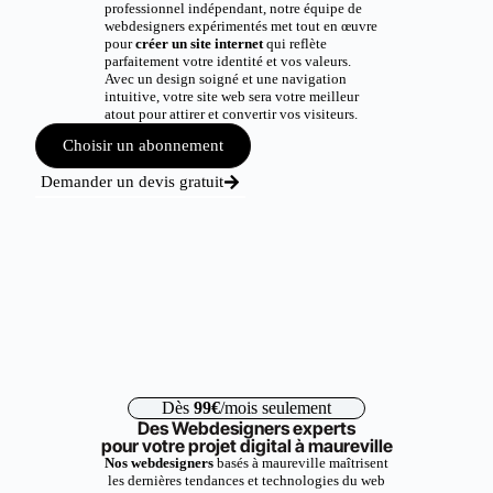
professionnel indépendant, notre équipe de
webdesigners expérimentés met tout en œuvre
pour
créer un site internet
qui reflète
parfaitement votre identité et vos valeurs.
Avec un design soigné et une navigation
intuitive, votre site web sera votre meilleur
atout pour attirer et convertir vos visiteurs.
Choisir un abonnement
Demander un devis gratuit
Dès
99€
/mois seulement
Des Webdesigners experts
pour votre projet digital à maureville
Nos webdesigners
basés à maureville maîtrisent
les dernières tendances et technologies du web