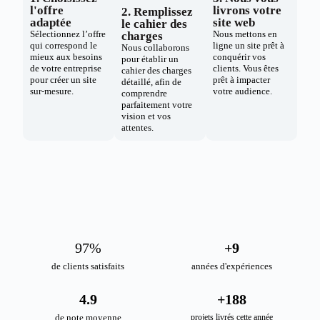
l'offre
livrons votre
2. Remplissez
adaptée
site web
le cahier des
Sélectionnez l’offre
Nous mettons en
charges
qui correspond le
ligne un site prêt à
Nous collaborons
mieux aux besoins
conquérir vos
pour établir un
de votre entreprise
clients. Vous êtes
cahier des charges
pour créer un site
prêt à impacter
détaillé, afin de
sur-mesure.
votre audience.
comprendre
parfaitement votre
vision et vos
attentes.
98
%
+
10
de clients satisfaits
années d'expériences
4.9
+
189
de note moyenne
projets livrés cette année