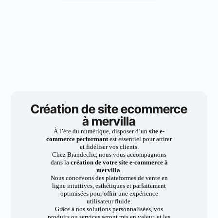
Création de site ecommerce
à mervilla
À l’ère du numérique, disposer d’un
site e-
commerce performant
est essentiel pour attirer
et fidéliser vos clients.
Chez Brandeclic, nous vous accompagnons
dans la
création de votre site e-commerce à
mervilla
.
Nous concevons des plateformes de vente en
ligne intuitives, esthétiques et parfaitement
optimisées pour offrir une expérience
utilisateur fluide.
Grâce à nos solutions personnalisées, vos
produits ou services seront mis en valeur, et les