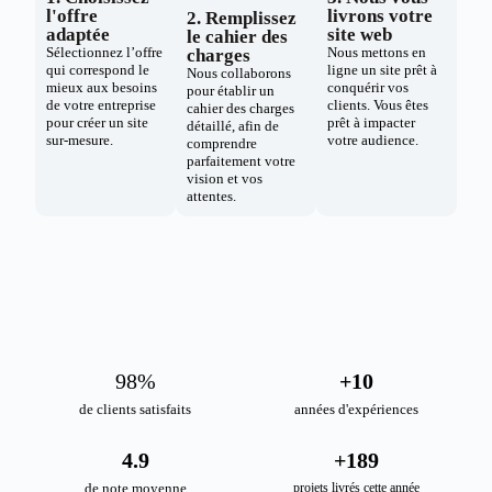
l'offre
livrons votre
2. Remplissez
adaptée
site web
le cahier des
Sélectionnez l’offre
Nous mettons en
charges
qui correspond le
ligne un site prêt à
Nous collaborons
mieux aux besoins
conquérir vos
pour établir un
de votre entreprise
clients. Vous êtes
cahier des charges
pour créer un site
prêt à impacter
détaillé, afin de
sur-mesure.
votre audience.
comprendre
parfaitement votre
vision et vos
attentes.
98
%
+
10
de clients satisfaits
années d'expériences
4.9
+
189
de note moyenne
projets livrés cette année