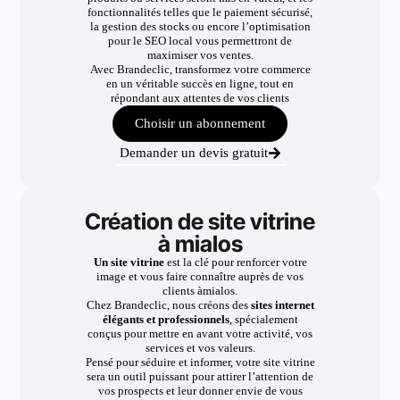
fonctionnalités telles que le paiement sécurisé,
la gestion des stocks ou encore l’optimisation
pour le SEO local vous permettront de
maximiser vos ventes.
Avec Brandeclic, transformez votre commerce
en un véritable succès en ligne, tout en
répondant aux attentes de vos clients
Choisir un abonnement
Demander un devis gratuit
Création de site vitrine
à mialos
Un site vitrine
est la clé pour renforcer votre
image et vous faire connaître auprès de vos
clients àmialos.
Chez Brandeclic, nous créons des
sites internet
élégants et professionnels
, spécialement
conçus pour mettre en avant votre activité, vos
services et vos valeurs.
Pensé pour séduire et informer, votre site vitrine
sera un outil puissant pour attirer l’attention de
vos prospects et leur donner envie de vous