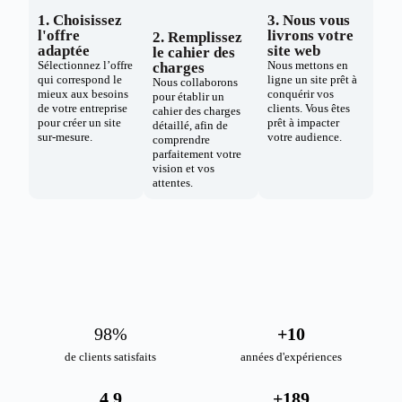
1. Choisissez
3. Nous vous
l'offre
livrons votre
2. Remplissez
adaptée
site web
le cahier des
Sélectionnez l’offre
Nous mettons en
charges
qui correspond le
ligne un site prêt à
Nous collaborons
mieux aux besoins
conquérir vos
pour établir un
de votre entreprise
clients. Vous êtes
cahier des charges
pour créer un site
prêt à impacter
détaillé, afin de
sur-mesure.
votre audience.
comprendre
parfaitement votre
vision et vos
attentes.
98
%
+
10
de clients satisfaits
années d'expériences
4.9
+
189