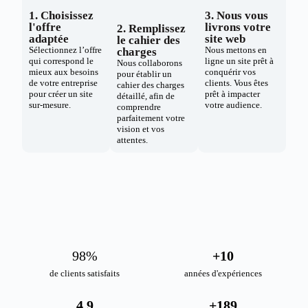
1. Choisissez
3. Nous vous
l'offre
livrons votre
2. Remplissez
adaptée
site web
le cahier des
Sélectionnez l’offre
Nous mettons en
charges
qui correspond le
ligne un site prêt à
Nous collaborons
mieux aux besoins
conquérir vos
pour établir un
de votre entreprise
clients. Vous êtes
cahier des charges
pour créer un site
prêt à impacter
détaillé, afin de
sur-mesure.
votre audience.
comprendre
parfaitement votre
vision et vos
attentes.
98
%
+
10
de clients satisfaits
années d'expériences
4.9
+
189