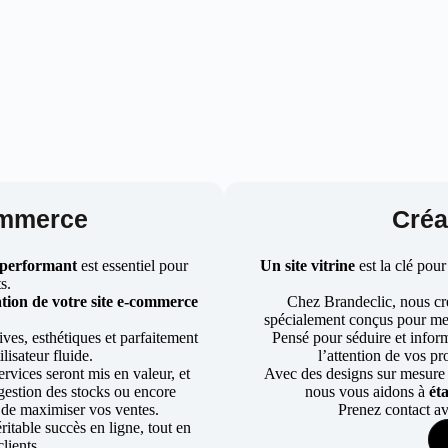
ommerce
Créat
 performant
est essentiel pour
Un site vitrine
est la clé pour
ts.
tion de votre site e-commerce
Chez Brandeclic, nous cr
spécialement conçus pour mett
ves, esthétiques et parfaitement
Pensé pour séduire et informe
lisateur fluide.
l’attention de vos pr
rvices seront mis en valeur, et
Avec des designs sur mesure e
a gestion des stocks ou encore
nous vous aidons à
ét
 de maximiser vos ventes.
Prenez contact av
table succès en ligne, tout en
lients