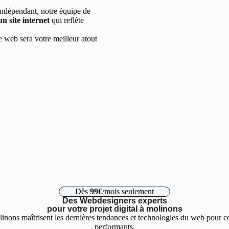
indépendant, notre équipe de
un site internet
qui reflète
e web sera votre meilleur atout
Dès
99€
/mois seulement
Des Webdesigners experts
pour votre projet digital à molinons
inons maîtrisent les dernières tendances et technologies du web pour con
performants.