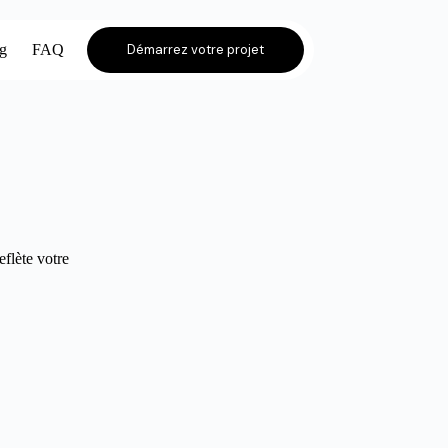
og
FAQ
Démarrez votre projet
eflète votre