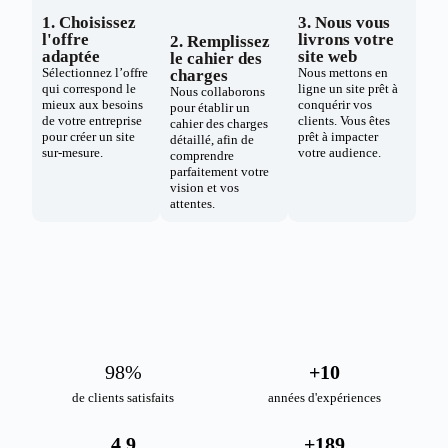
1. Choisissez
3. Nous vous
l'offre
livrons votre
2. Remplissez
adaptée
site web
le cahier des
Sélectionnez l’offre
Nous mettons en
charges
qui correspond le
ligne un site prêt à
Nous collaborons
mieux aux besoins
conquérir vos
pour établir un
de votre entreprise
clients. Vous êtes
cahier des charges
pour créer un site
prêt à impacter
détaillé, afin de
sur-mesure.
votre audience.
comprendre
parfaitement votre
vision et vos
attentes.
98
%
+
10
de clients satisfaits
années d'expériences
4.9
+
189