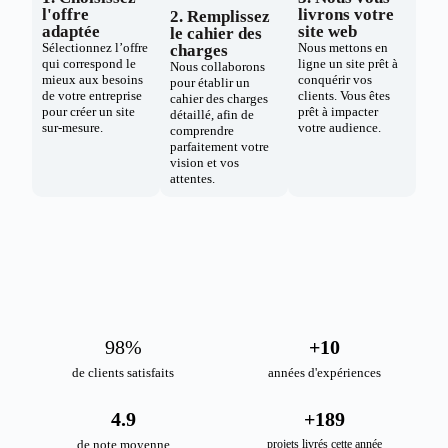
l'offre
livrons votre
2. Remplissez
adaptée
site web
le cahier des
Sélectionnez l’offre
Nous mettons en
charges
qui correspond le
ligne un site prêt à
Nous collaborons
mieux aux besoins
conquérir vos
pour établir un
de votre entreprise
clients. Vous êtes
cahier des charges
pour créer un site
prêt à impacter
détaillé, afin de
sur-mesure.
votre audience.
comprendre
parfaitement votre
vision et vos
attentes.
98
%
+
10
de clients satisfaits
années d'expériences
4.9
+
189
de note moyenne
projets livrés cette année