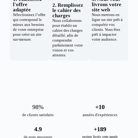
l'offre
livrons votre
2. Remplissez
adaptée
site web
le cahier des
Sélectionnez l’offre
Nous mettons en
charges
qui correspond le
ligne un site prêt à
Nous collaborons
mieux aux besoins
conquérir vos
pour établir un
de votre entreprise
clients. Vous êtes
cahier des charges
pour créer un site
prêt à impacter
détaillé, afin de
sur-mesure.
votre audience.
comprendre
parfaitement votre
vision et vos
attentes.
98
%
+
10
de clients satisfaits
années d'expériences
4.9
+
189
de note moyenne
projets livrés cette année